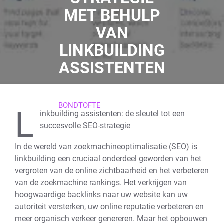
MET BEHULP
VAN
LINKBUILDING
ASSISTENTEN
21 DECEMBER 2023
BONDTOFTE
0 REACTIES
L
inkbuilding assistenten: de sleutel tot een
25 TAGS
succesvolle SEO-strategie
In de wereld van zoekmachineoptimalisatie (SEO) is
linkbuilding een cruciaal onderdeel geworden van het
vergroten van de online zichtbaarheid en het verbeteren
van de zoekmachine rankings. Het verkrijgen van
hoogwaardige backlinks naar uw website kan uw
autoriteit versterken, uw online reputatie verbeteren en
meer organisch verkeer genereren. Maar het opbouwen