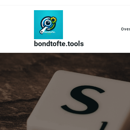
Skip
to
content
Ove
bondtofte.tools