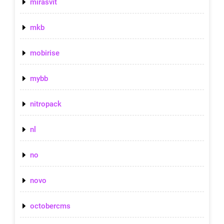
mirasvit
mkb
mobirise
mybb
nitropack
nl
no
novo
octobercms