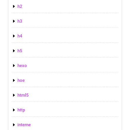
h2
h3
h4
h5
hexo
hoe
html5
http
interne