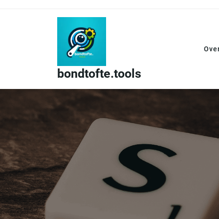
Skip
to
content
Ove
bondtofte.tools