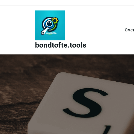
Skip
to
content
Ove
bondtofte.tools