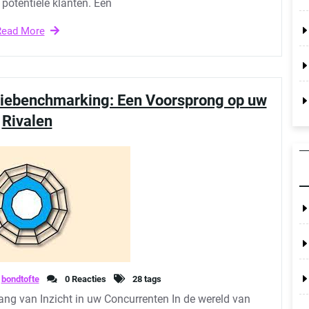
potentiële klanten. Een
Read More
tiebenchmarking: Een Voorsprong op uw
Rivalen
bondtofte
0 Reacties
28 tags
ng van Inzicht in uw Concurrenten In de wereld van