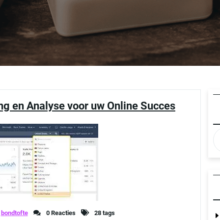
ng en Analyse voor uw Online Succes
bondtofte
0 Reacties
28 tags