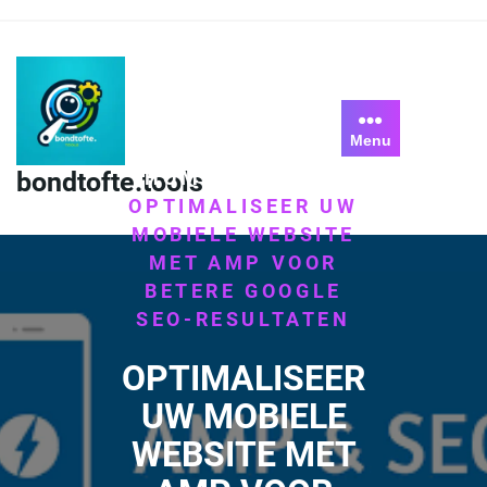
Skip
to
content
Menu
HOME
GOOGLE
bondtofte.tools
/
/
OPTIMALISEER UW
MOBIELE WEBSITE
MET AMP VOOR
BETERE GOOGLE
SEO-RESULTATEN
OPTIMALISEER
UW MOBIELE
WEBSITE MET