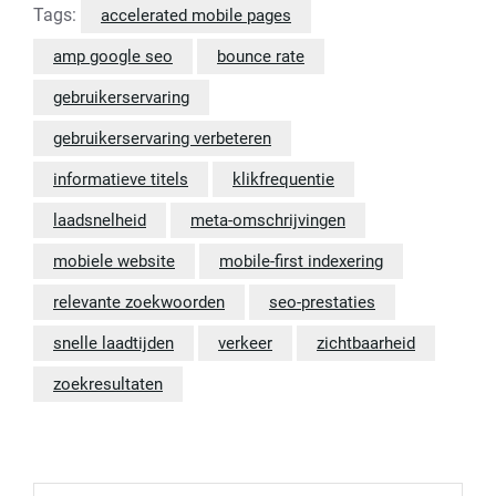
Tags:
accelerated mobile pages
amp google seo
bounce rate
gebruikerservaring
gebruikerservaring verbeteren
informatieve titels
klikfrequentie
laadsnelheid
meta-omschrijvingen
mobiele website
mobile-first indexering
relevante zoekwoorden
seo-prestaties
snelle laadtijden
verkeer
zichtbaarheid
zoekresultaten