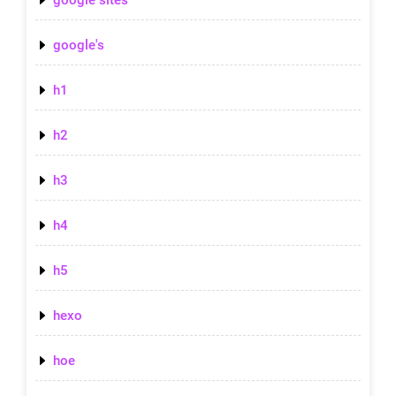
google's
h1
h2
h3
h4
h5
hexo
hoe