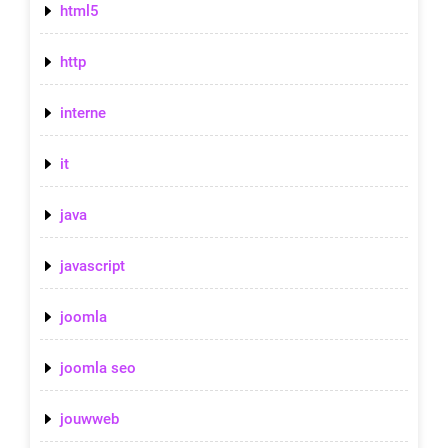
html5
http
interne
it
java
javascript
joomla
joomla seo
jouwweb