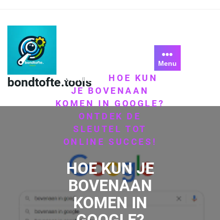
Skip
to
content
Menu
HOME
GOOGLE
/
,
KOMEN
HOE KUN
/
bondtofte.tools
JE BOVENAAN
KOMEN IN GOOGLE?
ONTDEK DE
SLEUTEL TOT
ONLINE SUCCES!
HOE KUN JE
BOVENAAN
KOMEN IN