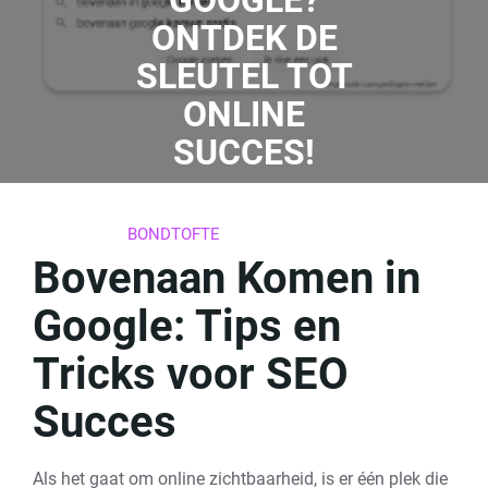
GOOGLE?
ONTDEK DE
SLEUTEL TOT
ONLINE
SUCCES!
26 APRIL 2024
BONDTOFTE
0 REACTIES
15 TAGS
Bovenaan Komen in
Google: Tips en
Tricks voor SEO
Succes
Als het gaat om online zichtbaarheid, is er één plek die