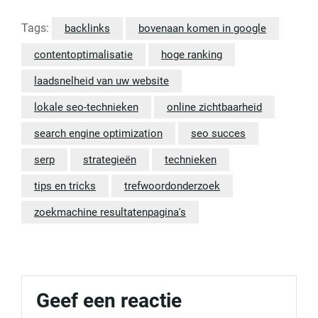
Tags:
backlinks
bovenaan komen in google
contentoptimalisatie
hoge ranking
laadsnelheid van uw website
lokale seo-technieken
online zichtbaarheid
search engine optimization
seo succes
serp
strategieën
technieken
tips en tricks
trefwoordonderzoek
zoekmachine resultatenpagina's
Geef een reactie