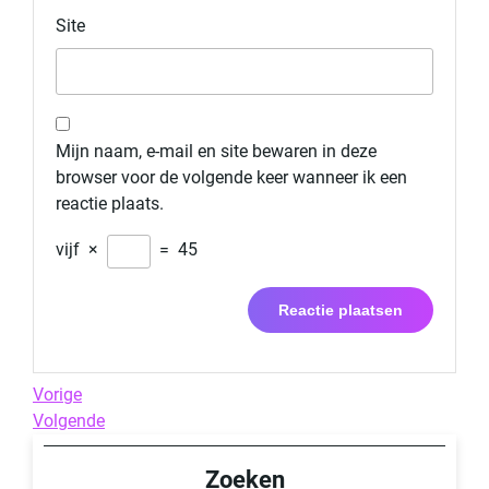
Site
Mijn naam, e-mail en site bewaren in deze
browser voor de volgende keer wanneer ik een
reactie plaats.
vijf
×
=
45
Berichtnavigatie
Previous
Vorige
Post
Next
Volgende
Post
Zoeken