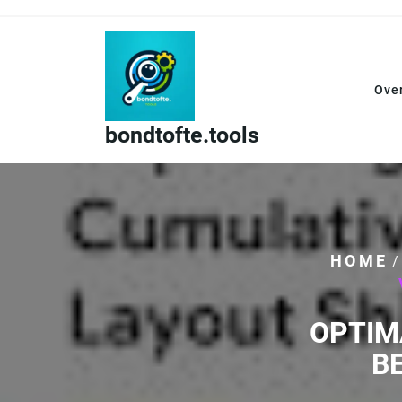
Skip
to
content
Ove
bondtofte.tools
HOME
OPTIM
B