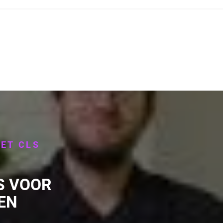
ET CLS
N
S VOOR
EN