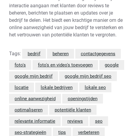
interactie aangaan met klanten door reviews te
beheren, berichten te plaatsen en updates over je
bedrijf te delen. Het biedt een krachtige manier om de
online aanwezigheid van jouw bedrijf te versterken en
het vertrouwen van potentiële klanten te vergroten.
Tags:
bedrijf
beheren
contactgegevens
foto's
foto's en video's toevoegen
google
google mijn bedrijf
google mijn bedrijf seo
locatie
lokale bedrijven
lokale seo
online aanwezigheid
openingstijden
optimaliseren
potentiële klanten
relevante informatie
reviews
seo
seo-strategieën
tips
verbeteren