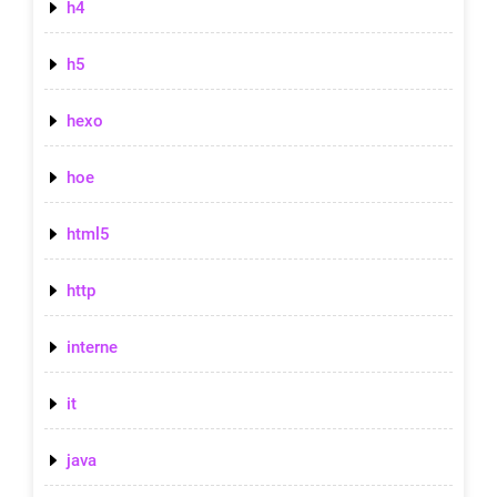
h4
h5
hexo
hoe
html5
http
interne
it
java