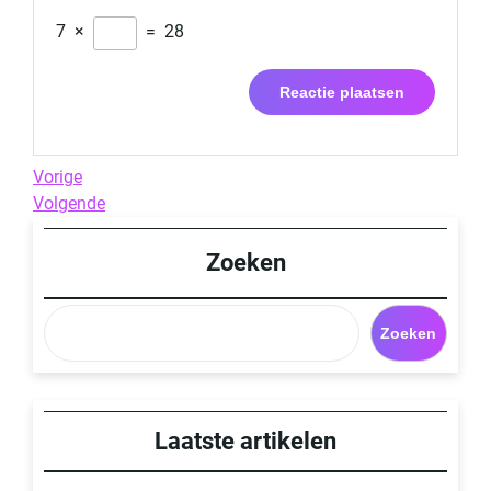
7
×
=
28
Berichtnavigatie
Previous
Vorige
Post
Next
Volgende
Post
Zoeken
Zoeken
Laatste artikelen