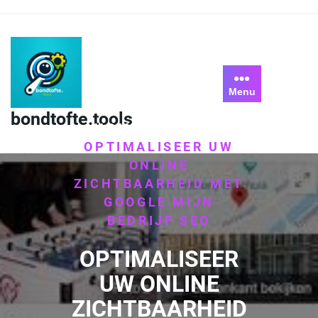
Skip
to
content
Menu
bondtofte.tools
HOME
GOOGLE
/
/
OPTIMALISEER UW
ONLINE
ZICHTBAARHEID MET
GOOGLE MIJN
BEDRIJF SEO
OPTIMALISEER
UW ONLINE
ZICHTBAARHEID