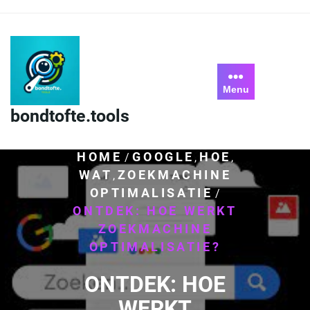
Skip
to
content
Menu
bondtofte.tools
HOME
GOOGLE
HOE
/
,
,
WAT
ZOEKMACHINE
,
OPTIMALISATIE
/
ONTDEK: HOE WERKT
ZOEKMACHINE
OPTIMALISATIE?
ONTDEK: HOE
WERKT