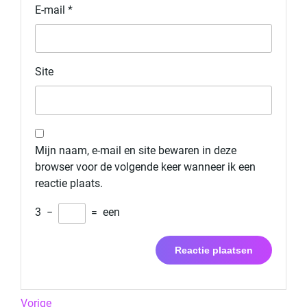
E-mail
*
Site
Mijn naam, e-mail en site bewaren in deze
browser voor de volgende keer wanneer ik een
reactie plaats.
3
−
=
een
Berichtnavigatie
Previous
Vorige