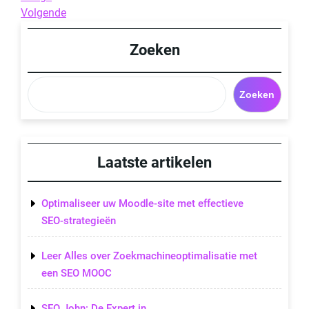
Post
Next
Volgende
Post
Zoeken
Zoeken
Laatste artikelen
Optimaliseer uw Moodle-site met effectieve
SEO-strategieën
Leer Alles over Zoekmachineoptimalisatie met
een SEO MOOC
SEO John: De Expert in