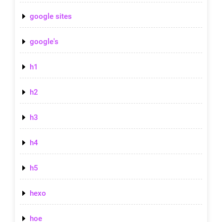
google sites
google's
h1
h2
h3
h4
h5
hexo
hoe