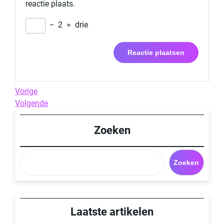
reactie plaats.
−
2
=
drie
Berichtnavigatie
Previous
Vorige
Post
Next
Volgende
Post
Zoeken
Zoeken
Laatste artikelen