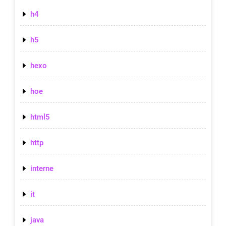
h4
h5
hexo
hoe
html5
http
interne
it
java