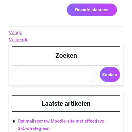
Berichtnavigatie
Previous
Vorige
Post
Next
Volgende
Post
Zoeken
Zoeken
Laatste artikelen
Optimaliseer uw Moodle-site met effectieve
SEO-strategieën