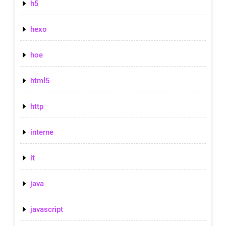
h5
hexo
hoe
html5
http
interne
it
java
javascript