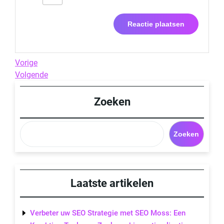
Berichtnavigatie
Previous
Vorige
Post
Next
Volgende
Post
Zoeken
Zoeken
Laatste artikelen
Verbeter uw SEO Strategie met SEO Moss: Een