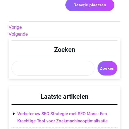
Berichtnavigatie
Previous
Vorige
Post
Next
Volgende
Post
Zoeken
Zoeken
Laatste artikelen
Verbeter uw SEO Strategie met SEO Moss: Een
Krachtige Tool voor Zoekmachineoptimalisatie