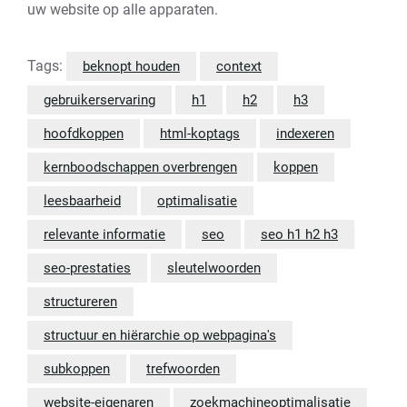
uw website op alle apparaten.
Tags:
beknopt houden
context
gebruikerservaring
h1
h2
h3
hoofdkoppen
html-koptags
indexeren
kernboodschappen overbrengen
koppen
leesbaarheid
optimalisatie
relevante informatie
seo
seo h1 h2 h3
seo-prestaties
sleutelwoorden
structureren
structuur en hiërarchie op webpagina's
subkoppen
trefwoorden
website-eigenaren
zoekmachineoptimalisatie