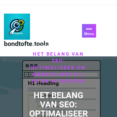
Skip
to
content
Menu
bondtofte.tools
HOME
H1
H2
H3
/
,
,
/
HET BELANG VAN
SEO:
OPTIMALISEER UW
WEBSITE MET H1,
H2 EN H3 KOPPEN
HET BELANG
VAN SEO:
OPTIMALISEER