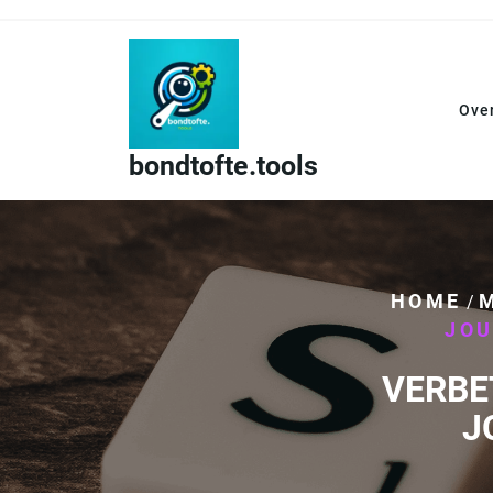
Skip
to
content
Ove
bondtofte.tools
HOME
/
JOU
VERBE
J