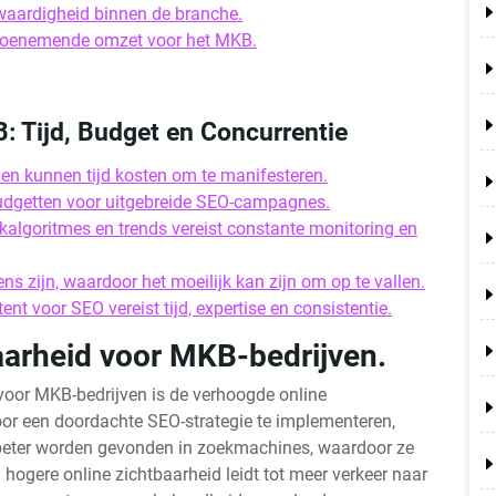
waardigheid binnen de branche.
k toenemende omzet voor het MKB.
 Tijd, Budget en Concurrentie
r en kunnen tijd kosten om te manifesteren.
udgetten voor uitgebreide SEO-campagnes.
kalgoritmes en trends vereist constante monitoring en
ens zijn, waardoor het moeilijk kan zijn om op te vallen.
t voor SEO vereist tijd, expertise en consistentie.
aarheid voor MKB-bedrijven.
voor MKB-bedrijven is de verhoogde online
oor een doordachte SEO-strategie te implementeren,
beter worden gevonden in zoekmachines, waardoor ze
hogere online zichtbaarheid leidt tot meer verkeer naar