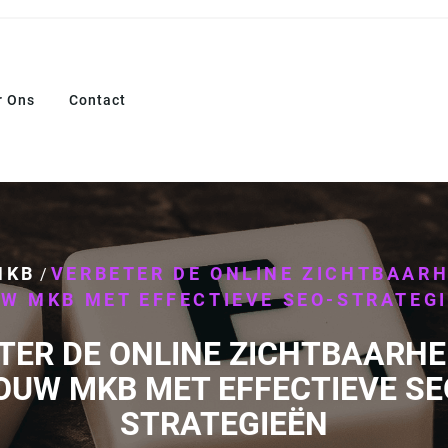
r Ons
Contact
MKB
VERBETER DE ONLINE ZICHTBAARH
/
W MKB MET EFFECTIEVE SEO-STRATEG
TER DE ONLINE ZICHTBAARHE
OUW MKB MET EFFECTIEVE SE
STRATEGIEËN