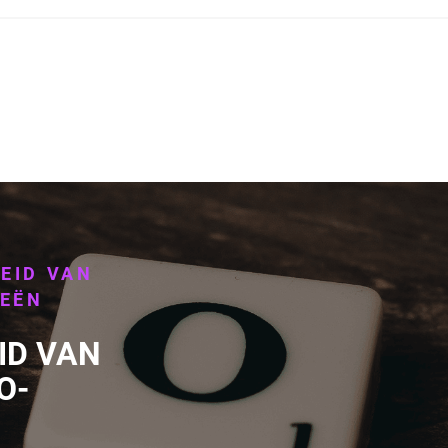
EID VAN
IEËN
ID VAN
O-