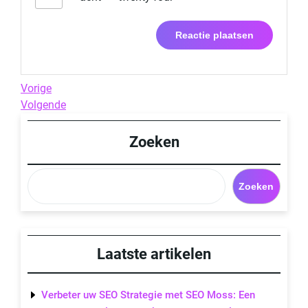
Berichtnavigatie
Previous
Vorige
Post
Next
Volgende
Post
Zoeken
Zoeken
Laatste artikelen
Verbeter uw SEO Strategie met SEO Moss: Een