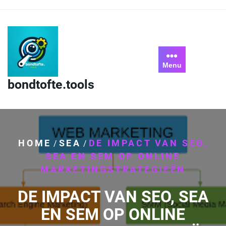
Skip
to
content
Menu
bondtofte.tools
HOME
SEA
DE IMPACT VAN SEO,
/
/
SEA EN SEM OP ONLINE
MARKETINGSTRATEGIEËN
DE IMPACT VAN SEO, SEA
EN SEM OP ONLINE