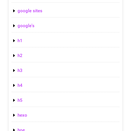
google sites
google's
h1
h2
h3
h4
h5
hexo
hoe