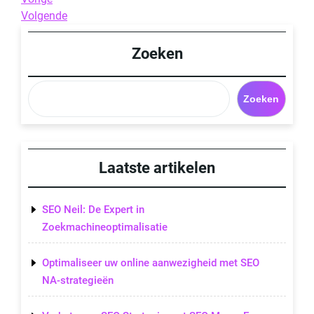
Berichtnavigatie
Post
Next
Volgende
Post
Zoeken
Zoeken
Laatste artikelen
SEO Neil: De Expert in
Zoekmachineoptimalisatie
Optimaliseer uw online aanwezigheid met SEO
NA-strategieën