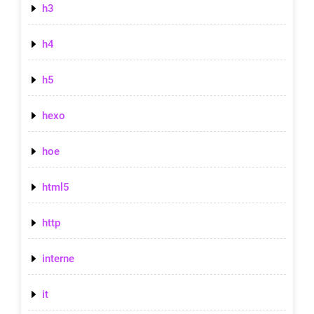
h3
h4
h5
hexo
hoe
html5
http
interne
it