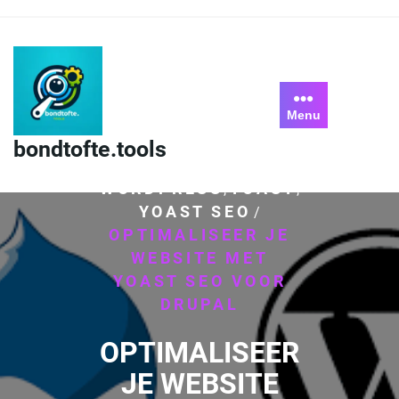
Skip
to
content
Menu
bondtofte.tools
HOME
DRUPAL
SEO
/
,
,
WORDPRESS
YOAST
,
,
YOAST SEO
/
OPTIMALISEER JE
WEBSITE MET
YOAST SEO VOOR
DRUPAL
OPTIMALISEER
JE WEBSITE