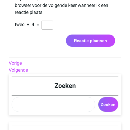
browser voor de volgende keer wanneer ik een
reactie plaats.
twee
+
4
=
Berichtnavigatie
Previous
Vorige
Post
Next
Volgende
Post
Zoeken
Zoeken