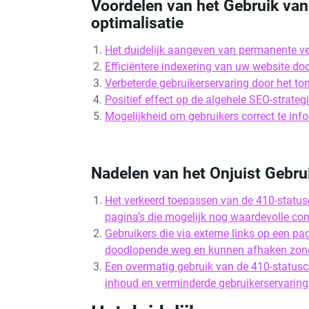
Voordelen van het Gebruik va
optimalisatie
Het duidelijk aangeven van permanente v
Efficiëntere indexering van uw website d
Verbeterde gebruikerservaring door het ton
Positief effect op de algehele SEO-strateg
Mogelijkheid om gebruikers correct te inf
Nadelen van het Onjuist Gebru
Het verkeerd toepassen van de 410-status
pagina’s die mogelijk nog waardevolle con
Gebruikers die via externe links op een p
doodlopende weg en kunnen afhaken zonder
Een overmatig gebruik van de 410-statusc
inhoud en verminderde gebruikerservaring 