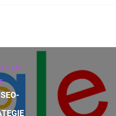
ANG VAN
E
 SEO-
TEGIE