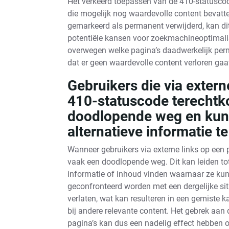
Het verkeerd toepassen van de 410-statuscod
die mogelijk nog waardevolle content bevatte
gemarkeerd als permanent verwijderd, kan dit 
potentiële kansen voor zoekmachineoptimalis
overwegen welke pagina’s daadwerkelijk per
dat er geen waardevolle content verloren gaa
Gebruikers die via extern
410-statuscode terechtk
doodlopende weg en kun
alternatieve informatie te
Wanneer gebruikers via externe links op een
vaak een doodlopende weg. Dit kan leiden tot
informatie of inhoud vinden waarnaar ze ku
geconfronteerd worden met een dergelijke si
verlaten, wat kan resulteren in een gemiste 
bij andere relevante content. Het gebrek aan 
pagina’s kan dus een nadelig effect hebben o