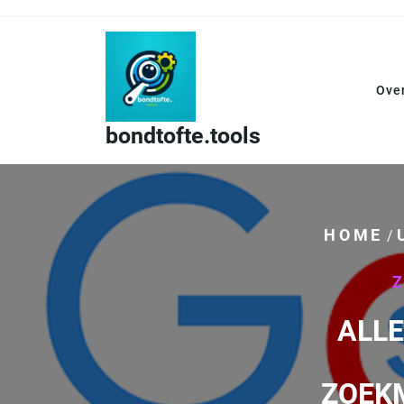
Skip
to
content
Ove
bondtofte.tools
HOME
/
ALLE
ZOEK