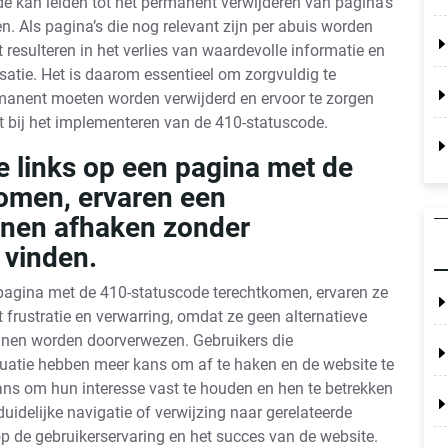
e kan leiden tot het permanent verwijderen van pagina’s
n. Als pagina’s die nog relevant zijn per abuis worden
resulteren in het verlies van waardevolle informatie en
atie. Het is daarom essentieel om zorgvuldig te
manent moeten worden verwijderd en ervoor te zorgen
t bij het implementeren van de 410-statuscode.
e links op een pagina met de
omen, ervaren een
nen afhaken zonder
 vinden.
 pagina met de 410-statuscode terechtkomen, ervaren ze
 frustratie en verwarring, omdat ze geen alternatieve
nnen worden doorverwezen. Gebruikers die
tuatie hebben meer kans om af te haken en de website te
kans om hun interesse vast te houden en hen te betrekken
duidelijke navigatie of verwijzing naar gerelateerde
p de gebruikerservaring en het succes van de website.