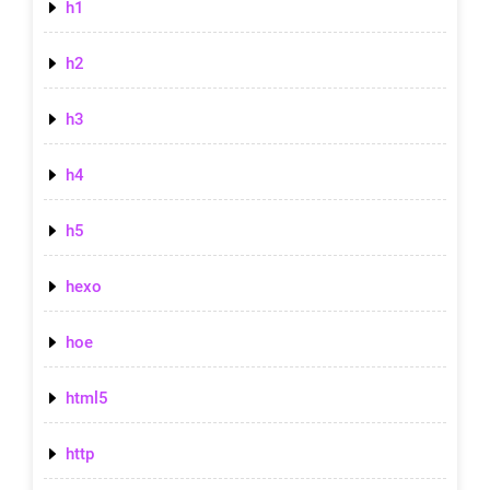
h1
h2
h3
h4
h5
hexo
hoe
html5
http