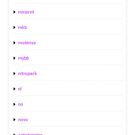
mirasvit
mkb
mobirise
mybb
nitropack
nl
no
novo
octobercms