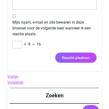
Mijn naam, e-mail en site bewaren in deze
browser voor de volgende keer wanneer ik een
reactie plaats.
+
8
=
16
Berichtnavigatie
Previous
Vorige
Post
Next
Volgende
Post
Zoeken