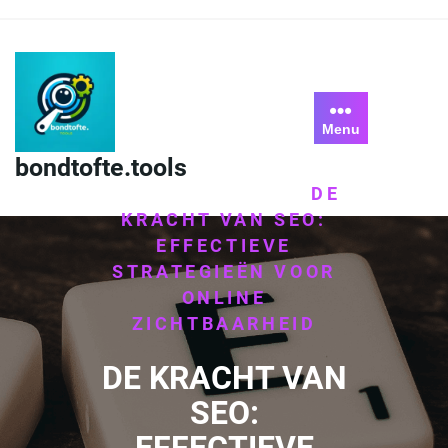
Skip
to
content
Menu
bondtofte.tools
HOME
/
UNCATEGORIZED
DE
/
KRACHT VAN SEO:
EFFECTIEVE
STRATEGIEËN VOOR
ONLINE
ZICHTBAARHEID
DE KRACHT VAN
SEO: