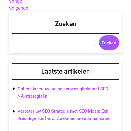
Berichtnavigatie
Previous
Vorige
Post
Next
Volgende
Post
Zoeken
Zoeken
Laatste artikelen
Optimaliseer uw online aanwezigheid met SEO
NA-strategieën
Verbeter uw SEO Strategie met SEO Moss: Een
Krachtige Tool voor Zoekmachineoptimalisatie