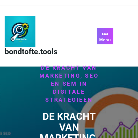
Skip
to
content
Menu
bondtofte.tools
HOME
/
UNCATEGORIZED
/
DE KRACHT VAN
MARKETING, SEO
EN SEM IN
DIGITALE
STRATEGIEËN
DE KRACHT
VAN