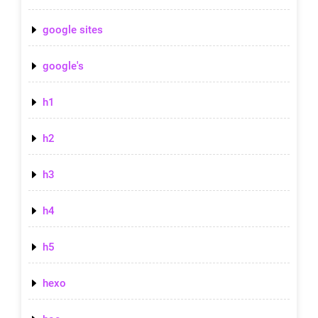
google sites
google's
h1
h2
h3
h4
h5
hexo