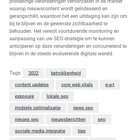
plotselinge veranderingen veroorzaken in de manier
waarop nieuwscontent wordt geïndexeerd en
gerangschikt, waardoor het een uitdaging kan zijn om
bij te blijven en de gewenste zichtbaarheid te
behouden. Het vereist voortdurende monitoring en
aanpassing van uw SEO-strategie om te kunnen
anticiperen op deze veranderingen en concurrerend te
blijven in de steeds evoluerende digitale wereld.
Tags:
2022
betrokkenheid
content updates
core web vitals
e-a-t
exposure
lokale seo
mobiele optimalisatie
news seo
nieuws seo
nieuwsberichten
seo
sociale media integratie
tips