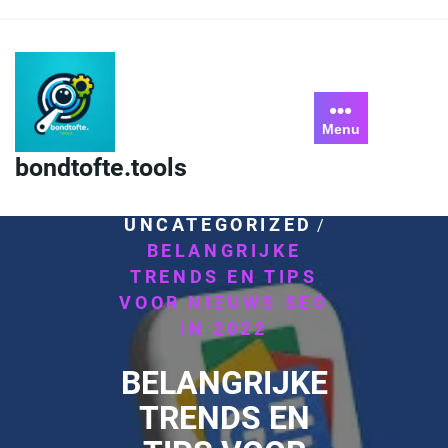
Skip
to
content
Menu
bondtofte.tools
HOME
/
UNCATEGORIZED
/
BELANGRIJKE
TRENDS EN TIPS
VOOR NIEUWS SEO
IN 2022
BELANGRIJKE
TRENDS EN