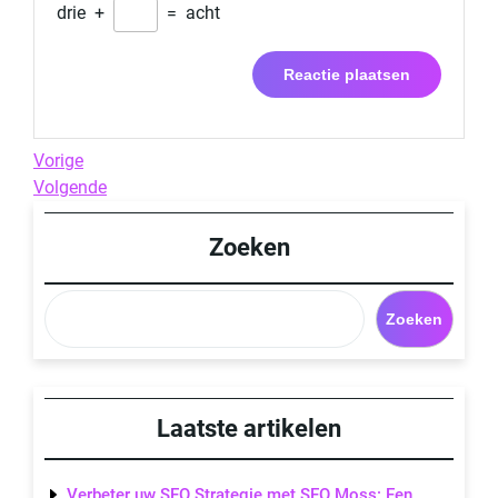
drie
+
=
acht
Berichtnavigatie
Previous
Vorige
Post
Next
Volgende
Post
Zoeken
Zoeken
Laatste artikelen
Verbeter uw SEO Strategie met SEO Moss: Een