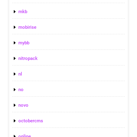
mkb
mobirise
mybb
nitropack
nl
no
novo
octobercms
online