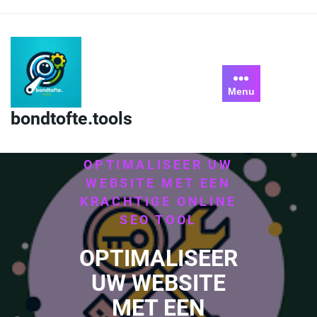
Skip
to
content
Menu
bondtofte.tools
HOME
/
UNCATEGORIZED
/
OPTIMALISEER UW
WEBSITE MET EEN
KRACHTIGE ONLINE
SEO TOOL
OPTIMALISEER
UW WEBSITE
MET EEN