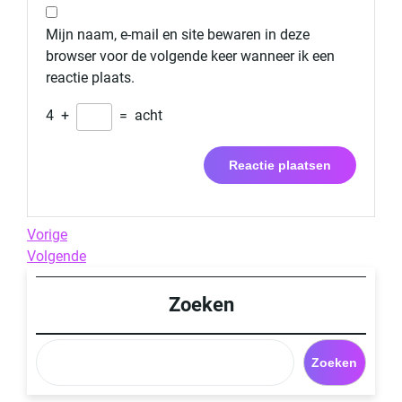
Mijn naam, e-mail en site bewaren in deze
browser voor de volgende keer wanneer ik een
reactie plaats.
4
+
=
acht
Berichtnavigatie
Previous
Vorige
Post
Next
Volgende
Post
Zoeken
Zoeken