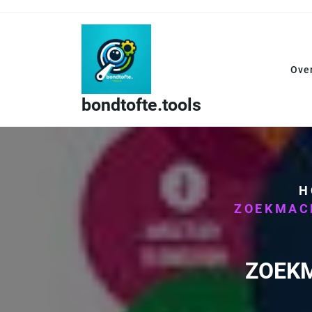
Skip
to
content
Ove
bondtofte.tools
H
ZOEKMACH
ZOEKM