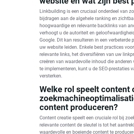
website en wat zijn best 
Linkbuilding is een cruciaal onderdeel van z
bijdragen aan de algehele ranking en zichtb
hoogwaardige en relevante backlinks van and
verhoogt u de autoriteit en geloofwaardighe
Google. Dit kan resulteren in een verbeterde 
uw website leiden. Enkele best practices voor 
relevante links, het diversifiëren van uw link
creëren van waardevolle inhoud die anderen w
te implementeren, kunt u de SEO-prestaties 
versterken.
Welke rol speelt content c
zoekmachineoptimalisatie
content produceren?
Content creatie speelt een cruciale rol bij
relevante content de sleutel is tot het aantr
waardevolle en boeiende content te producere