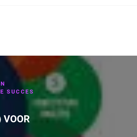
AN
NE SUCCES
) VOOR