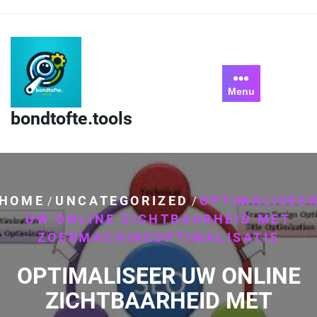
Skip
to
content
Menu
bondtofte.tools
HOME
UNCATEGORIZED
OPTIMALISEE
/
/
UW ONLINE ZICHTBAARHEID MET
ZOEKMACHINEOPTIMALISATIE
OPTIMALISEER UW ONLINE
ZICHTBAARHEID MET