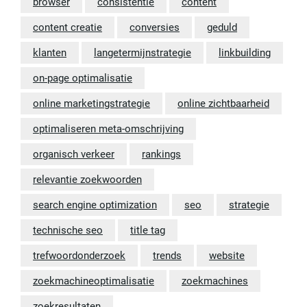
browser
consistentie
content
content creatie
conversies
geduld
klanten
langetermijnstrategie
linkbuilding
on-page optimalisatie
online marketingstrategie
online zichtbaarheid
optimaliseren meta-omschrijving
organisch verkeer
rankings
relevantie zoekwoorden
search engine optimization
seo
strategie
technische seo
title tag
trefwoordonderzoek
trends
website
zoekmachineoptimalisatie
zoekmachines
zoekresultaten