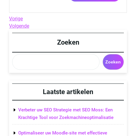
Berichtnavigatie
Previous
Vorige
Post
Next
Volgende
Post
Zoeken
Zoeken
Laatste artikelen
Verbeter uw SEO Strategie met SEO Moss: Een
Krachtige Tool voor Zoekmachineoptimalisatie
Optimaliseer uw Moodle-site met effectieve