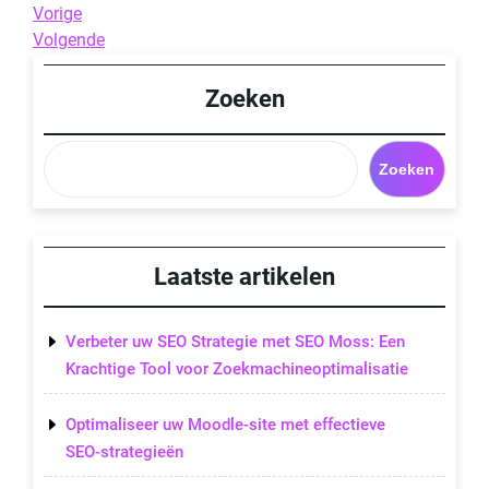
Berichtnavigatie
Previous
Vorige
Post
Next
Volgende
Post
Zoeken
Zoeken
Laatste artikelen
Verbeter uw SEO Strategie met SEO Moss: Een
Krachtige Tool voor Zoekmachineoptimalisatie
Optimaliseer uw Moodle-site met effectieve
SEO-strategieën