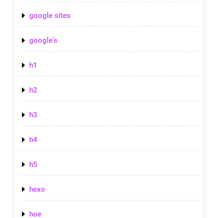
google sites
google's
h1
h2
h3
h4
h5
hexo
hoe