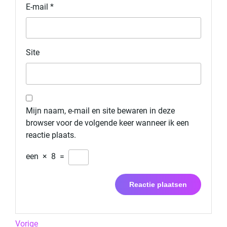
E-mail
*
Site
Mijn naam, e-mail en site bewaren in deze
browser voor de volgende keer wanneer ik een
reactie plaats.
een
×
8
=
Berichtnavigatie
Previous
Vorige