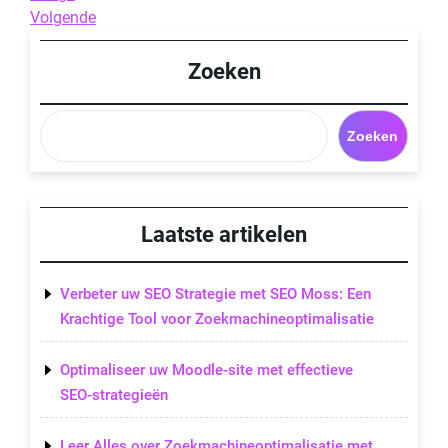
Post
Next
Volgende
Post
Zoeken
Zoeken
Laatste artikelen
Verbeter uw SEO Strategie met SEO Moss: Een
Krachtige Tool voor Zoekmachineoptimalisatie
Optimaliseer uw Moodle-site met effectieve
SEO-strategieën
Leer Alles over Zoekmachineoptimalisatie met