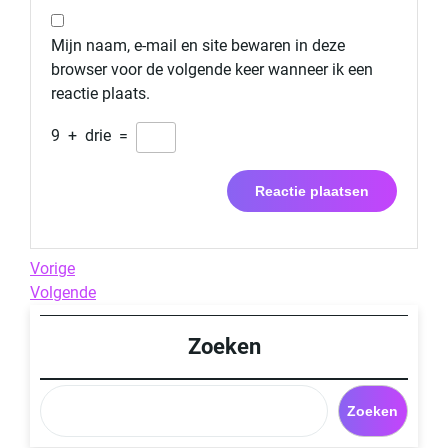
Mijn naam, e-mail en site bewaren in deze
browser voor de volgende keer wanneer ik een
reactie plaats.
9
+
drie
=
Berichtnavigatie
Previous
Vorige
Post
Next
Volgende
Post
Zoeken
Zoeken