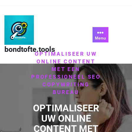
Skip
to
content
HOME
Menu
/
UNCATEGORIZED
/
bondtofte.tools
OPTIMALISEER UW
ONLINE CONTENT
MET EEN
PROFESSIONEEL SEO
COPYWRITING
BUREAU
OPTIMALISEER
UW ONLINE
CONTENT MET