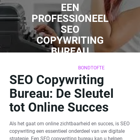
EEN
PROFESSIONEEL
SEO
COPYWRITING
BUREAU
06 JUNI 2026
BONDTOFTE
0 REACTIES
19 TAGS
SEO Copywriting
Bureau: De Sleutel
tot Online Succes
Als het gaat om online zichtbaarheid en succes, is SEO
copywriting een essentieel onderdeel van uw digitale
strategie. Een SEO copywriting bureau kan u helpen