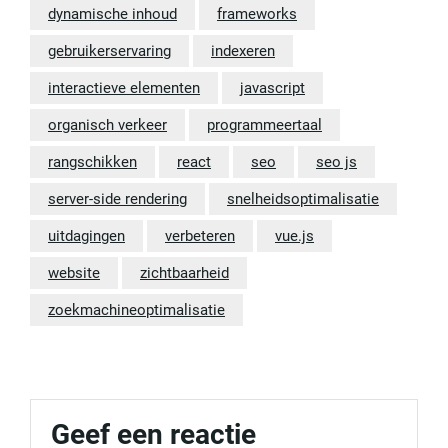
dynamische inhoud
frameworks
gebruikerservaring
indexeren
interactieve elementen
javascript
organisch verkeer
programmeertaal
rangschikken
react
seo
seo js
server-side rendering
snelheidsoptimalisatie
uitdagingen
verbeteren
vue.js
website
zichtbaarheid
zoekmachineoptimalisatie
Geef een reactie