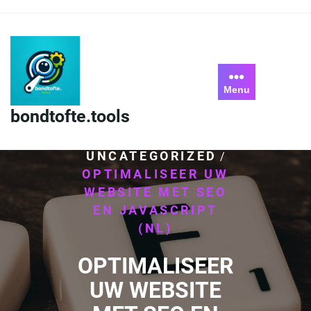
Skip
to
content
Menu
bondtofte.tools
HOME
/
UNCATEGORIZED
/
OPTIMALISEER UW
WEBSITE MET SEO
EN JAVASCRIPT
(NL)
OPTIMALISEER
UW WEBSITE