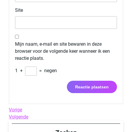
Site
Mijn naam, e-mail en site bewaren in deze
browser voor de volgende keer wanneer ik een
reactie plaats.
1
+
=
negen
Berichtnavigatie
Previous
Vorige
Post
Next
Volgende
Post