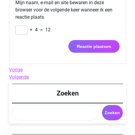
Mijn naam, e-mail en site bewaren in deze
browser voor de volgende keer wanneer ik een
reactie plaats.
×
4
=
12
Berichtnavigatie
Previous
Vorige
Post
Next
Volgende
Post
Zoeken
Zoeken