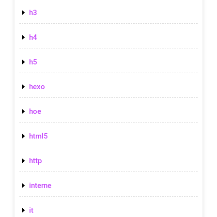
h3
h4
h5
hexo
hoe
html5
http
interne
it