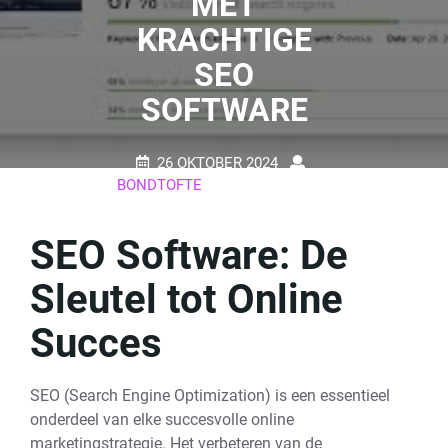
MET
KRACHTIGE
SEO
SOFTWARE
26 OKTOBER 2024
BONDTOFTE
0 REACTIES
24 TAGS
SEO Software: De
Sleutel tot Online
Succes
SEO (Search Engine Optimization) is een essentieel
onderdeel van elke succesvolle online
marketingstrategie. Het verbeteren van de