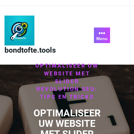
Skip
to
content
Menu
bondtofte.tools
HOME
/
UNCATEGORIZED
/
OPTIMALISEER UW
WEBSITE MET
SLIDER
REVOLUTION SEO:
TIPS EN TRICKS
OPTIMALISEER
UW WEBSITE