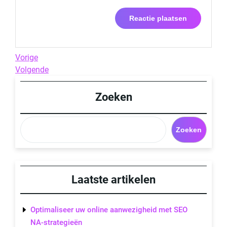
Berichtnavigatie
Previous
Vorige
Post
Next
Volgende
Post
Zoeken
Zoeken
Laatste artikelen
Optimaliseer uw online aanwezigheid met SEO
NA-strategieën