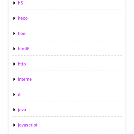
h5
hexo
hoe
html5
http
interne
it
java
javascript