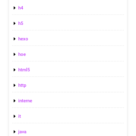
h4
h5
hexo
hoe
html5
http
interne
it
java