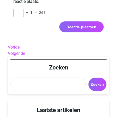
reactie plaats.
−
1
=
zes
Berichtnavigatie
Previous
Vorige
Post
Next
Volgende
Post
Zoeken
Zoeken
Laatste artikelen