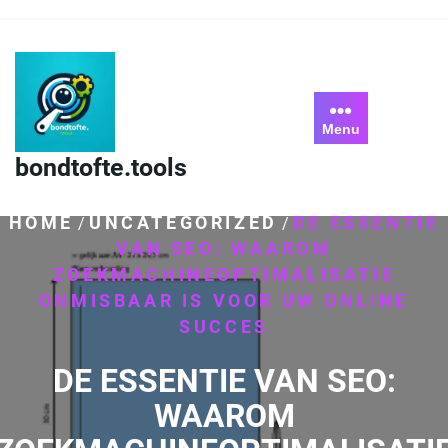
Skip
to
content
Menu
bondtofte.tools
HOME
UNCATEGORIZED
DE ESSENTIE
/
/
VAN SEO: WAAROM
ZOEKMACHINEOPTIMALISATIE
ONMISBAAR IS VOOR UW ONLINE
SUCCES
DE ESSENTIE VAN SEO:
WAAROM