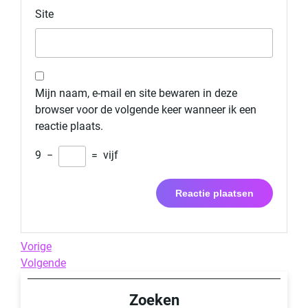
Site
Mijn naam, e-mail en site bewaren in deze
browser voor de volgende keer wanneer ik een
reactie plaats.
9
−
=
vijf
Berichtnavigatie
Previous
Vorige
Post
Next
Volgende
Post
Zoeken