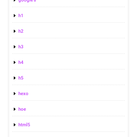
h1
h2
h3
h4
h5
hexo
hoe
html5