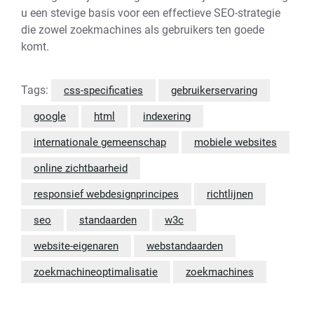
u een stevige basis voor een effectieve SEO-strategie
die zowel zoekmachines als gebruikers ten goede
komt.
Tags:
css-specificaties
gebruikerservaring
google
html
indexering
internationale gemeenschap
mobiele websites
online zichtbaarheid
responsief webdesignprincipes
richtlijnen
seo
standaarden
w3c
website-eigenaren
webstandaarden
zoekmachineoptimalisatie
zoekmachines