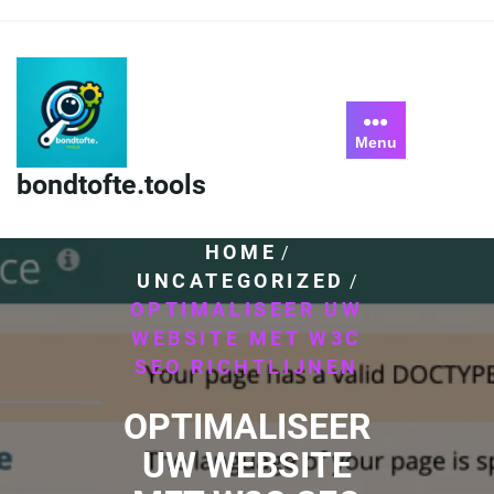
Skip
to
content
Menu
bondtofte.tools
HOME
/
UNCATEGORIZED
/
OPTIMALISEER UW
WEBSITE MET W3C
SEO RICHTLIJNEN
OPTIMALISEER
UW WEBSITE