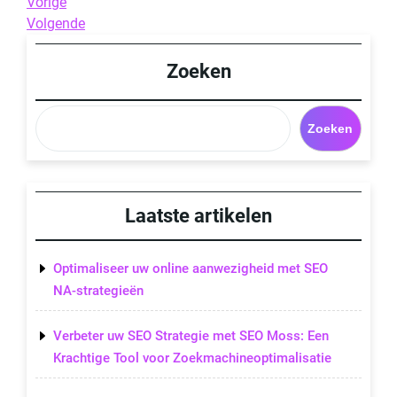
Berichtnavigatie
Previous
Vorige
Post
Next
Volgende
Post
Zoeken
Zoeken
Laatste artikelen
Optimaliseer uw online aanwezigheid met SEO
NA-strategieën
Verbeter uw SEO Strategie met SEO Moss: Een
Krachtige Tool voor Zoekmachineoptimalisatie