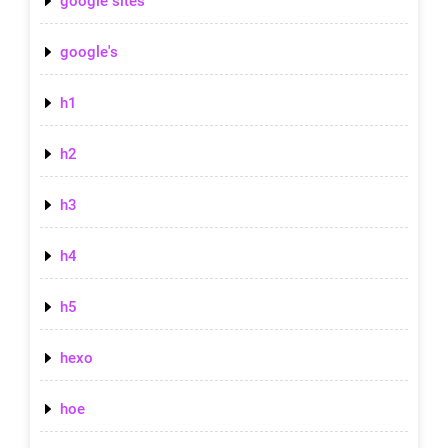
google sites
google's
h1
h2
h3
h4
h5
hexo
hoe