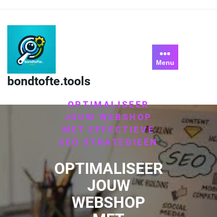
Skip
to
content
Menu
HOME
bondtofte.tools
/
UNCATEGORIZED
/
OPTIMALISEER
JOUW WEBSHOP
MET EFFECTIEVE
SEO STRATEGIEËN
OPTIMALISEER
JOUW
WEBSHOP