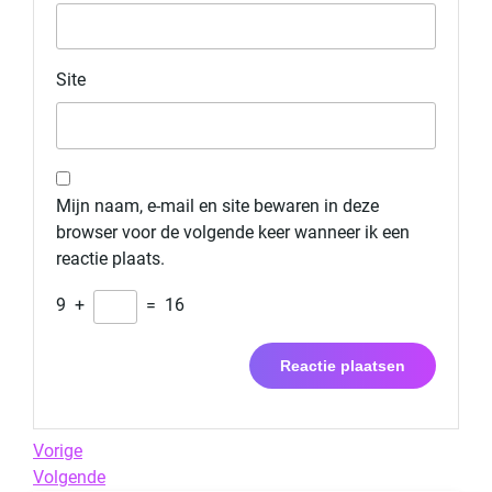
Site
Mijn naam, e-mail en site bewaren in deze
browser voor de volgende keer wanneer ik een
reactie plaats.
9
+
=
16
Berichtnavigatie
Previous
Vorige
Post
Next
Volgende