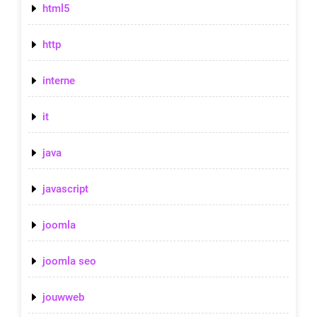
html5
http
interne
it
java
javascript
joomla
joomla seo
jouwweb