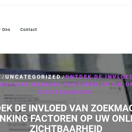
r Ons
Contact
E
UNCATEGORIZED
ONTDEK DE INVLOE
/
/
MACHINE RANKING FACTOREN OP UW O
ZICHTBAARHEID
EK DE INVLOED VAN ZOEKMA
NKING FACTOREN OP UW ONL
ZICHTBAARHEID