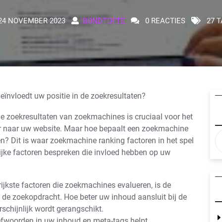
24 NOVEMBER 2023
BONDTOFTE
0 REACTIES
27 T
ïnvloedt uw positie in de zoekresultaten?
de zoekresultaten van zoekmachines is cruciaal voor het
er naar uw website. Maar hoe bepaalt een zoekmachine
n? Dit is waar zoekmachine ranking factoren in het spel
rijke factoren bespreken die invloed hebben op uw
ijkste factoren die zoekmachines evalueren, is de
 de zoekopdracht. Hoe beter uw inhoud aansluit bij de
rschijnlijk wordt gerangschikt.
refwoorden in uw inhoud en meta-tags helpt