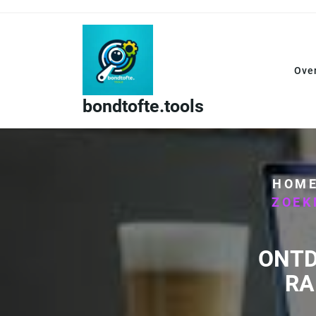
Skip
to
content
Ove
bondtofte.tools
HOM
ZOEK
ONTD
RA