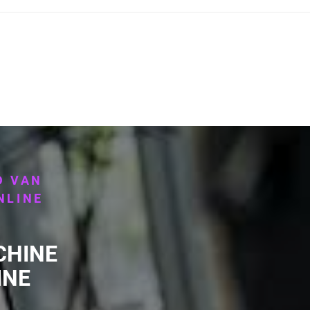
D VAN
NLINE
CHINE
INE