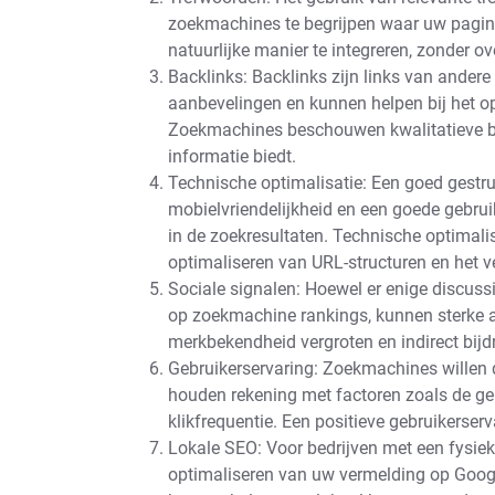
zoekmachines te begrijpen waar uw pagina
natuurlijke manier te integreren, zonder o
Backlinks: Backlinks zijn links van ander
aanbevelingen en kunnen helpen bij het o
Zoekmachines beschouwen kwalitatieve ba
informatie biedt.
Technische optimalisatie: Een goed gestru
mobielvriendelijkheid en een goede gebru
in de zoekresultaten. Technische optimali
optimaliseren van URL-structuren en het 
Sociale signalen: Hoewel er enige discussie
op zoekmachine rankings, kunnen sterke 
merkbekendheid vergroten en indirect bijdr
Gebruikerservaring: Zoekmachines willen d
houden rekening met factoren zoals de ge
klikfrequentie. Een positieve gebruikerser
Lokale SEO: Voor bedrijven met een fysieke
optimaliseren van uw vermelding op Google