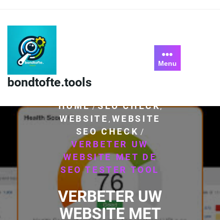
Skip
to
content
Menu
bondtofte.tools
HOME
SEO CHECK
/
,
WEBSITE
WEBSITE
,
SEO CHECK
/
VERBETER UW
WEBSITE MET DE
SEO TESTER TOOL
VERBETER UW
WEBSITE MET