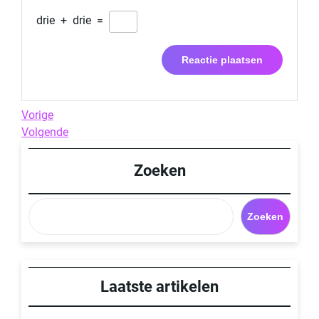
drie
+
drie
=
Berichtnavigatie
Previous
Vorige
Post
Next
Volgende
Post
Zoeken
Zoeken
Laatste artikelen