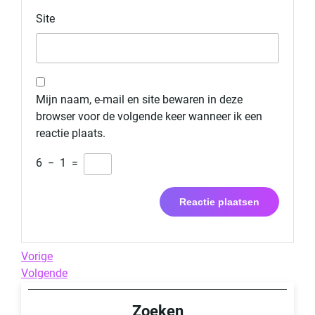
Site
Mijn naam, e-mail en site bewaren in deze
browser voor de volgende keer wanneer ik een
reactie plaats.
6
−
1
=
Berichtnavigatie
Previous
Vorige
Post
Next
Volgende
Post
Zoeken