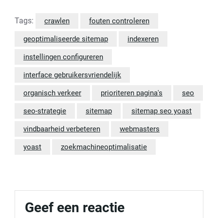
Tags:
crawlen
fouten controleren
geoptimaliseerde sitemap
indexeren
instellingen configureren
interface gebruikersvriendelijk
organisch verkeer
prioriteren pagina's
seo
seo-strategie
sitemap
sitemap seo yoast
vindbaarheid verbeteren
webmasters
yoast
zoekmachineoptimalisatie
Geef een reactie