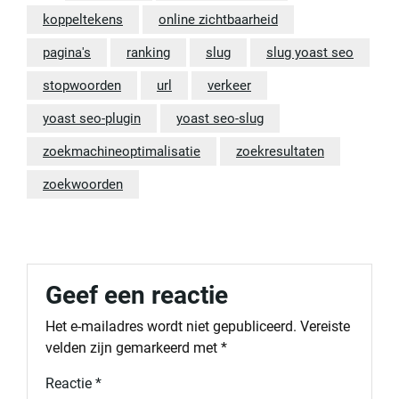
koppeltekens
online zichtbaarheid
pagina's
ranking
slug
slug yoast seo
stopwoorden
url
verkeer
yoast seo-plugin
yoast seo-slug
zoekmachineoptimalisatie
zoekresultaten
zoekwoorden
Geef een reactie
Het e-mailadres wordt niet gepubliceerd.
Vereiste
velden zijn gemarkeerd met
*
Reactie
*