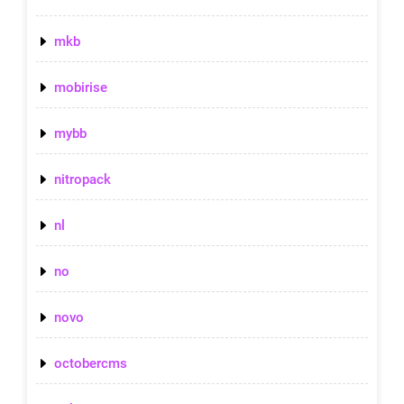
mkb
mobirise
mybb
nitropack
nl
no
novo
octobercms