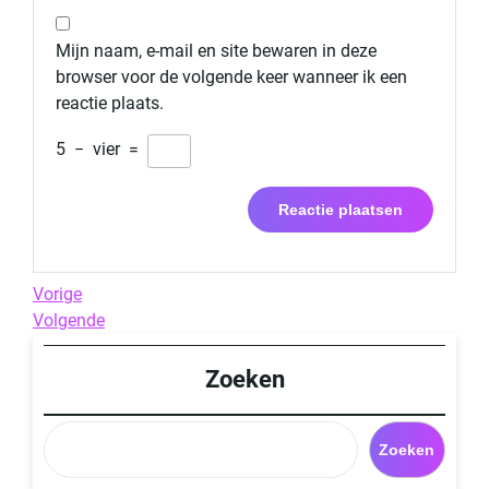
Mijn naam, e-mail en site bewaren in deze
browser voor de volgende keer wanneer ik een
reactie plaats.
5
−
vier
=
Berichtnavigatie
Previous
Vorige
Post
Next
Volgende
Post
Zoeken
Zoeken