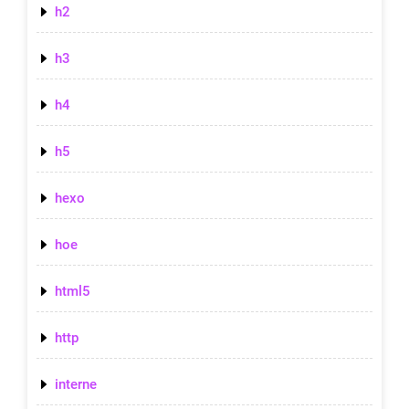
h2
h3
h4
h5
hexo
hoe
html5
http
interne