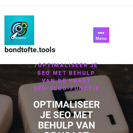
Skip
to
content
Menu
bondtofte.tools
HOME
WORDPRESS
/
OPTIMALISEER JE
/
SEO MET BEHULP
VAN DE YOAST
SEO-SLUG-FUNCTIE
OPTIMALISEER
JE SEO MET
BEHULP VAN