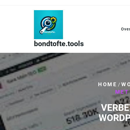
Skip
to
content
Ove
bondtofte.tools
HOME
W
/
MET
VERBE
WORDP