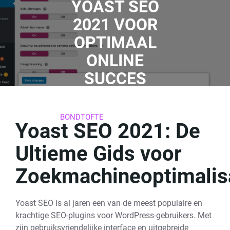
YOAST SEO
2021 VOOR
OPTIMAAL
ONLINE
SUCCES
15 DECEMBER 2025
BONDTOFTE
0 REACTIES
Yoast SEO 2021: De
24 TAGS
Ultieme Gids voor
Zoekmachineoptimalis
Yoast SEO is al jaren een van de meest populaire en
krachtige SEO-plugins voor WordPress-gebruikers. Met
zijn gebruiksvriendelijke interface en uitgebreide