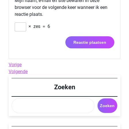
Mijn naam, e-mail en site bewaren in deze
browser voor de volgende keer wanneer ik een
reactie plaats.
×
zes
=
6
Berichtnavigatie
Previous
Vorige
Post
Next
Volgende
Post
Zoeken
Zoeken