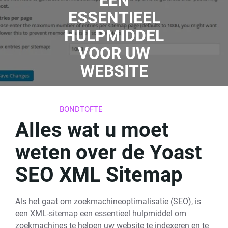
EEN
ESSENTIEEL
HULPMIDDEL
VOOR UW
WEBSITE
22 FEBRUARI 2026
BONDTOFTE
0 REACTIES
17 TAGS
Alles wat u moet
weten over de Yoast
SEO XML Sitemap
Als het gaat om zoekmachineoptimalisatie (SEO), is
een XML-sitemap een essentieel hulpmiddel om
zoekmachines te helpen uw website te indexeren en te