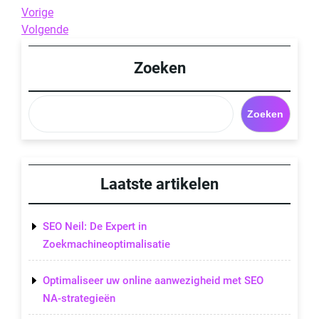
Berichtnavigatie
Previous
Vorige
Post
Next
Volgende
Post
Zoeken
Zoeken
Laatste artikelen
SEO Neil: De Expert in
Zoekmachineoptimalisatie
Optimaliseer uw online aanwezigheid met SEO
NA-strategieën