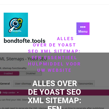
Skip
to
content
Menu
HOME
SITEMAP
/
,
YOAST
ALLES
/
bondtofte.tools
OVER DE YOAST
SEO XML SITEMAP:
EEN ESSENTIEEL
HULPMIDDEL VOOR
UW WEBSITE
ALLES OVER
DE YOAST SEO
XML SITEMAP: