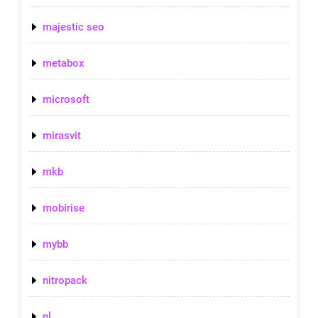
majestic seo
metabox
microsoft
mirasvit
mkb
mobirise
mybb
nitropack
nl