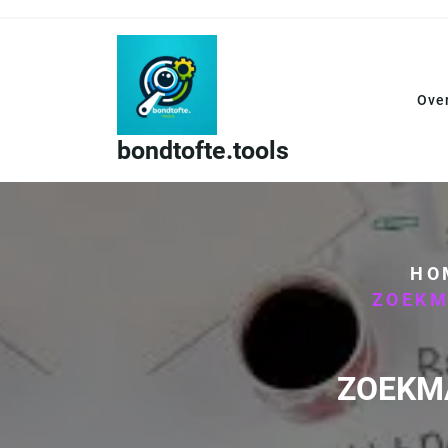
Skip
to
content
Ove
bondtofte.tools
HO
ZOEKM
ZOEKM