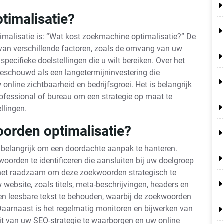
timalisatie?
malisatie is: “Wat kost zoekmachine optimalisatie?” De
van verschillende factoren, zoals de omvang van uw
pecifieke doelstellingen die u wilt bereiken. Over het
schouwd als een langetermijninvestering die
online zichtbaarheid en bedrijfsgroei. Het is belangrijk
fessional of bureau om een strategie op maat te
llingen.
orden optimalisatie?
t belangrijk om een doordachte aanpak te hanteren.
kwoorden te identificeren die aansluiten bij uw doelgroep
 het raadzaam om deze zoekwoorden strategisch te
 website, zoals titels, meta-beschrijvingen, headers en
e en leesbare tekst te behouden, waarbij de zoekwoorden
aarnaast is het regelmatig monitoren en bijwerken van
it van uw SEO-strategie te waarborgen en uw online