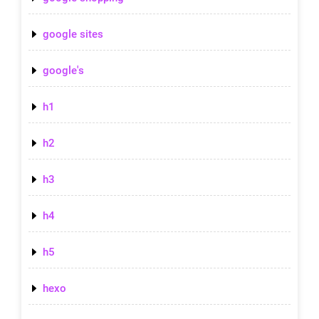
google sites
google's
h1
h2
h3
h4
h5
hexo